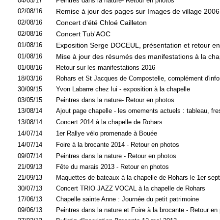
04/05/17
Peintres dans la nature- Retour en photos
02/08/16
Remise à jour des pages sur Images de village 2006
02/08/16
Concert d'été Chloé Cailleton
02/08/16
Concert Tub'AOC
01/08/16
Exposition Serge DOCEUL, présentation et retour e
01/08/16
Mise à jour des résumés des manifestations à la cha
01/08/16
Retour sur les manifestations 2016
18/03/16
Rohars et St Jacques de Compostelle, complément d'info
30/09/15
Yvon Labarre chez lui - exposition à la chapelle
03/05/15
Peintres dans la nature- Retour en photos
13/08/14
Ajout page chapelle - les ornements actuels : tableau, fr
13/08/14
Concert 2014 à la chapelle de Rohars
14/07/14
1er Rallye vélo promenade à Bouée
14/07/14
Foire à la brocante 2014 - Retour en photos
09/07/14
Peintres dans la nature - Retour en photos
21/09/13
Fête du marais 2013 - Retour en photos
21/09/13
Maquettes de bateaux à la chapelle de Rohars le 1er sep
30/07/13
Concert TRIO JAZZ VOCAL à la chapelle de Rohars
17/06/13
Chapelle sainte Anne : Journée du petit patrimoine
09/06/13
Peintres dans la nature et Foire à la brocante - Retour en