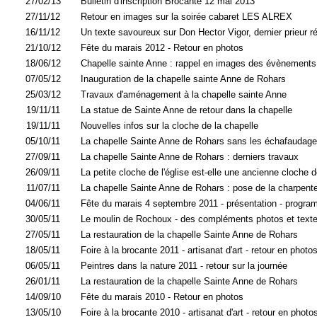
27/02/13
Bulletin d'inscription Brocante 12 mai 2013
27/11/12
Retour en images sur la soirée cabaret LES ALREX
16/11/12
Un texte savoureux sur Don Hector Vigor, dernier prieur ré
21/10/12
Fête du marais 2012 - Retour en photos
18/06/12
Chapelle sainte Anne : rappel en images des évènement
07/05/12
Inauguration de la chapelle sainte Anne de Rohars
25/03/12
Travaux d'aménagement à la chapelle sainte Anne
19/11/11
La statue de Sainte Anne de retour dans la chapelle
19/11/11
Nouvelles infos sur la cloche de la chapelle
05/10/11
La chapelle Sainte Anne de Rohars sans les échafaudag
27/09/11
La chapelle Sainte Anne de Rohars : derniers travaux
26/09/11
La petite cloche de l'église est-elle une ancienne cloche 
11/07/11
La chapelle Sainte Anne de Rohars : pose de la charpent
04/06/11
Fête du marais 4 septembre 2011 - présentation - progr
30/05/11
Le moulin de Rochoux - des compléments photos et text
27/05/11
La restauration de la chapelle Sainte Anne de Rohars
18/05/11
Foire à la brocante 2011 - artisanat d'art - retour en photo
0
6
/05/
11
Peintres dans la nature 2011 - retour sur la journée
26/01/11
La restauration de la chapelle Sainte Anne de Rohars
14/09/10
Fête du marais 2010 - Retour en photos
13/05/10
Foire à la brocante 2010 - artisanat d'art - retour en photo