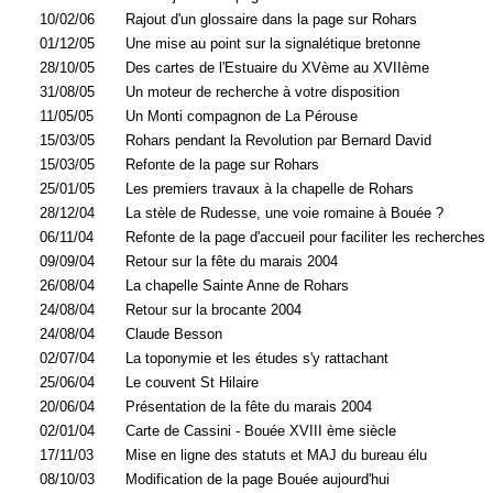
10/02/06
Rajout d'un glossaire dans la page sur Rohars
01/12/05
Une mise au point sur la signalétique bretonne
28/10/05
Des cartes de l'Estuaire du XVème au XVIIème
31/08/05
Un moteur de recherche à votre disposition
11/05/05
Un Monti compagnon de La Pérouse
15/03/05
Rohars pendant la Revolution par Bernard David
15/03/05
Refonte de la page sur Rohars
25/01/05
Les premiers travaux à la chapelle de Rohars
28/12/04
La stèle de Rudesse, une voie romaine à Bouée ?
06/11/04
Refonte de la page d'accueil pour faciliter les recherches
09/09/04
Retour sur la fête du marais 2004
26/08/04
La chapelle Sainte Anne de Rohars
24/08/04
Retour sur la brocante 2004
24/08/04
Claude Besson
02/07/04
La toponymie et les études s'y rattachant
25/06/04
Le couvent St Hilaire
20/06/04
Présentation de la fête du marais 2004
02/01/04
Carte de Cassini - Bouée XVIII ème siècle
17/11/03
Mise en ligne des statuts et MAJ du bureau élu
08/10/03
Modification de la page Bouée aujourd'hui