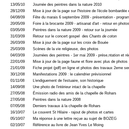
13/05/10
Journée des peintres dans la nature 2010
28/12/09
Mise à jour de la page sur l'histoire de l'école bombardée
04/08/09
Fête du marais 6 septembre 2009 - présentation - progr
20/05/09
Foire à la brocante 2009 - artisanat d'art - retour en photo
03/05/09
Peintres dans la nature 2009 - retour sur la journée
31/03/09
Retour sur le concert gospel des
Chants de coton
26/03/09
Mise à jour de la page sur les croix de Bouée
25/03/09
Scènes de la vie religieuse, des photos
04/03/09
Journées des peintres - 1er mai 2009 - prése,ntation et r
22/01/09
Mise à jour de la page faune et flore avec plus de photos
21/01/09
Fiche projet (pdf) en ligne et photos des travaux 2eme s
30/12/08
Manifestations 2009 : le calendrier prévisionnel
01/11/08
L'endiguement de l'estuaire, son historique
14/09/08
Une photo de l'intérieur intact de la chapelle
27/05/08
Émission radio des amis de la chapelle de Rohars
27/05/08
Peintres dans la nature 2008
07/05/08
Derniers travaux à la chapelle de Rohars
16/10/07
Le couvent St Hilaire - rajout de photos et cartes
05/10/07
Ma réponse à une lettre reçue au sujet de BOZEG
02/10/07
Référence au livre de Jean Yves Le Moing