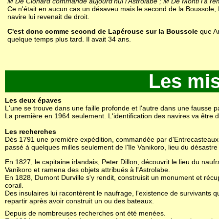
M De Clonard commande aujourd'hui l'Astrolabe ; M De Monti l'a remp
Ce n'était en aucun cas un désaveu mais le second de la Boussole
navire lui revenait de droit.
C'est donc comme second de Lapérouse sur la Boussole
que An
quelque temps plus tard. Il avait 34 ans.
Les mis
Les deux épaves
L'une se trouve dans une faille profonde et l'autre dans une fausse p
La première en 1964 seulement. L'identification des navires va être 
Les recherches
Dès 1791 une première expédition, commandée par d'Entrecasteaux, ne
passé à quelques milles seulement de l'île Vanikoro, lieu du désastre 
En 1827, le capitaine irlandais, Peter Dillon, découvrit le lieu du nau
Vanikoro et ramena des objets attribués à l'Astrolabe.
En 1828, Dumont Durville s'y rendit, construisit un monument et récu
corail.
Des insulaires lui racontèrent le naufrage, l'existence de survivants qu
repartir après avoir construit un ou des bateaux.
Depuis de nombreuses recherches ont été menées.