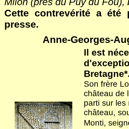
Milon (près du Puy du Fou),
Cette contrevérité a été
presse.
Anne-Georges-Aug
Il est néc
d'exceptio
Bretagne*
Son frère Lo
château de l
parti sur le
château, sou
Monti, seig