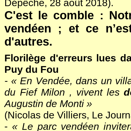
Dépêche, 28 août 2018).
C'est le comble : Not
vendéen ; et ce n’e
d'autres.
Florilège d'erreurs lues 
Puy du Fou
- «
En Vendée, dans un villa
du Fief Milon , vivent les
d
Augustin de Monti
»
(Nicolas de Villiers, Le Jour
-
«
Le parc vendéen inviter