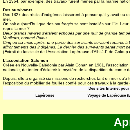
En 1964, par exemple, des travaux furent menés par la marine nationa
Des survivants
Dès 1827 des récits d'indigènes laissèrent à penser qu'il y avait eu
mer.
On sait aujourd'hui que des naufragés se sont installés sur l'île. L
repris la mer ?
Deux grands navires s'étaient échoués par une nuit de grande tempête :
Vanikoro, nommé Paiou.
Cinq ou six mois après, une partie des survivants seraient repartis à 
affrontements des indigènes. Le dernier des survivants serait mort pe
(Extrait du fascicule de l'Association Lapérouse d'Albi J-F de Galau
L'association Salomon
Créée en Nouvelle-Calédonie par Alain Conan en 1981, l’association 
nationale, de tenter d’éclaircir le mystère de la disparition du comt
Depuis, elle a organisé six missions de recherches tant en mer qu’à ter
l’exposition du mobilier de fouilles confié pour ces travaux à la gard
Des sites Internet pour 
Lapérouse
Voyage de Lapérouse (
Ap