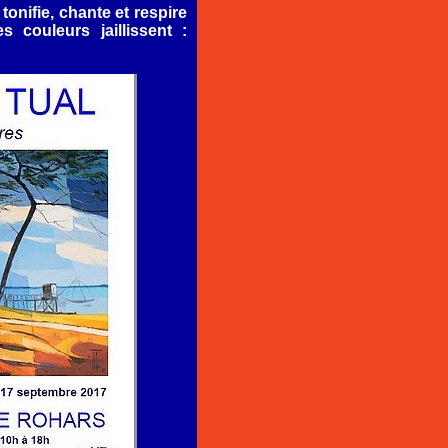
 tonifie, chante et respire
 couleurs jaillissent :