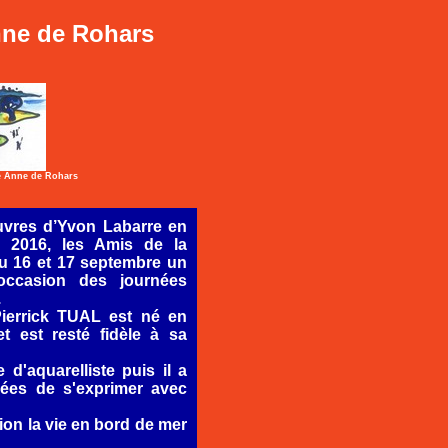
nne de Rohars
te Anne de Rohars
uvres d’Yvon Labarre en
 2016, les Amis de la
u 16 et 17 septembre un
’occasion des journées
.
 Pierrick TUAL est né en
t est resté fidèle à sa
d'aquarelliste puis il a
nées de s'exprimer avec
ion la vie en bord de mer