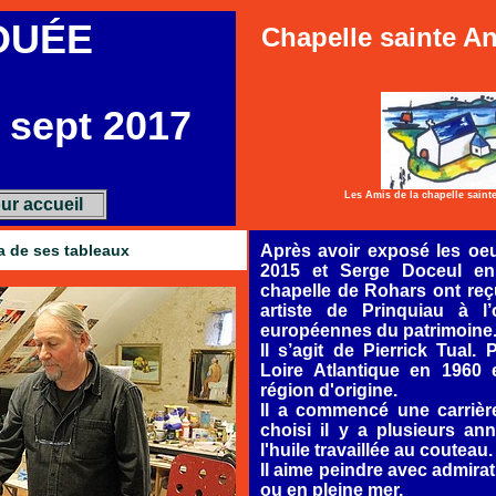
OUÉE
Chapelle sainte A
7 sept 2017
Les Amis de la chapelle sain
ur accueil
 de ses tableaux
Après avoir exposé les oe
2015 et Serge Doceul en
chapelle de Rohars ont reç
artiste de Prinquiau à l
européennes du patrimoine
Il s’agit de Pierrick Tual.
Loire Atlantique en 1960 e
région d'origine.
Il a commencé une carrière 
choisi il y a plusieurs an
l'huile travaillée au couteau.
Il aime peindre avec admirat
ou en pleine mer,