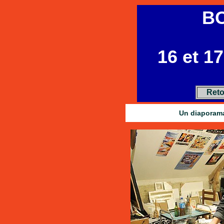
B
16 et 1
Reto
Un diaporama