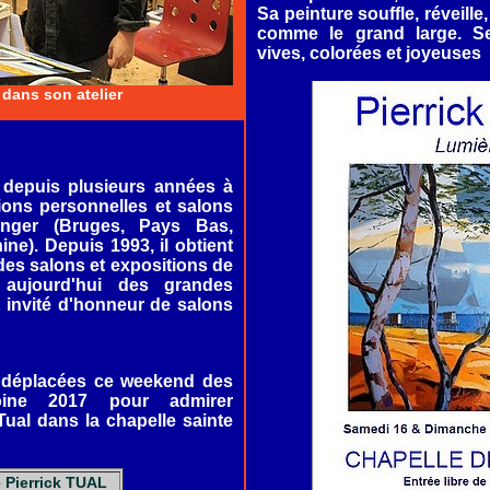
Sa peinture souffle, réveille,
comme le grand large. Ses
vives, colorées et joyeuses
 dans son atelier
e depuis plusieurs années à
ons personnelles et salons
anger (Bruges, Pays Bas,
ne). Depuis 1993, il obtient
es salons et expositions de
 aujourd'hui des grandes
t invité d'honneur de salons
 déplacées ce weekend des
oine 2017 pour admirer
 Tual dans la chapelle sainte
 Pierrick TUAL