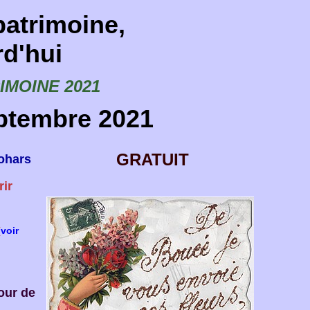
patrimoine,
rd'hui
MOINE 2021
ptembre 2021
GRATUIT
Rohars
rir
(
voir
our de