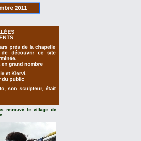
embre 2011
LLÉES
NENTS
ars près de la chapelle
 de découvrir ce site
erminée.
nt en grand nombre
e et Klervi.
r du public
o, son sculpteur, était
s retrouvé le village de
e