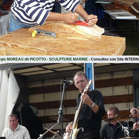
gis MOREAU dit PICOTTO - SCULPTURE MARINE -
Consultez son Site INTER