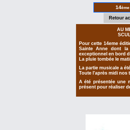
14
ème
Retour ac
AU M
SCUL
Pour cette 14eme éditi
Sainte Anne dont la 
exceptionnel en bord des
La pluie tombée le mat
La partie musicale a été
Toute l'après midi nos 
A été présentée une ma
présent pour réaliser 