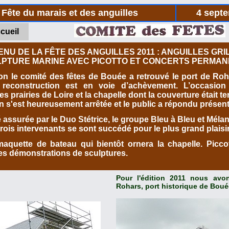
Fête du marais et des anguilles
4 sept
cueil
ENU DE LA FÊTE DES ANGUILLES 2011 : ANGUILLES GRI
PTURE MARINE AVEC PICOTTO ET CONCERTS PERMA
on le comité des fêtes de Bouée a retrouvé le port de Roh
reconstruction est en voie d’achèvement. L’occasion
 prairies de Loire et la chapelle dont la couverture était t
in s'est heureusement arrêtée et le public a répondu prése
 assurée par le Duo Stétrice, le groupe Bleu à Bleu et Mélani
trois intervenants se sont succédé pour le plus grand plaisi
quette de bateau qui bientôt ornera la chapelle. Piccot
des démonstrations de sculptures.
Pour l'édition 2011 nous avon
Rohars, port historique de Boué