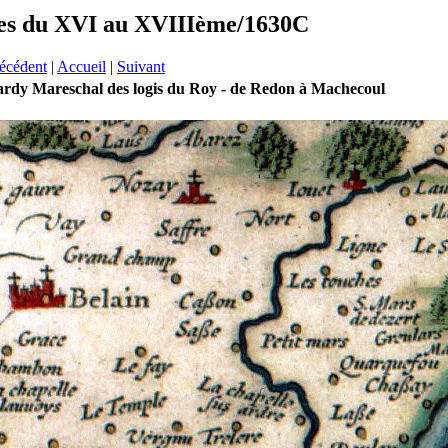
nes du XVI au XVIIIème/1630C
écédent
|
Accueil
|
Suivant
Hardy Mareschal des logis du Roy - de Redon à Machecoul