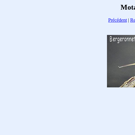
Mota
Précédent
|
Re