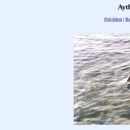
Ayth
Précédent
|
Re