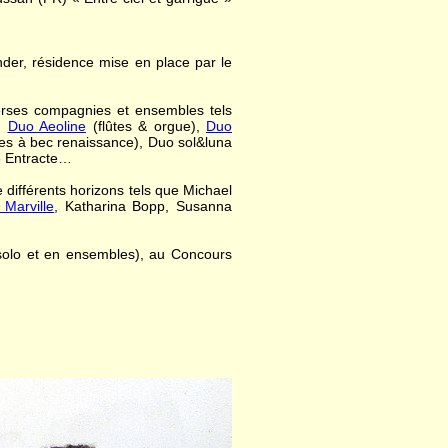
nder, résidence mise en place par le
verses compagnies et ensembles tels
,
Duo Aeoline
(flûtes & orgue),
Duo
es à bec renaissance), Duo sol&luna
e Entracte…
 différents horizons tels que Michael
Marville
, Katharina Bopp, Susanna
 solo et en ensembles), au Concours