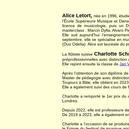
Alice Letort,
née en 1996, étudie
l’École Supérieure Musique et Dans
licence de musicologie, puis un D
masterclass : Marcin Dylla, Alvaro P
​Elle suit aujourd'hui l'enseigne
septembre, elle se spécialise en m
(Duo Odelia). Alice est lauréate du 
Charlotte Sch
La flûtiste suisse
préprofessionnelles avec distinction
Elle rejoint ensuite la classe de
Jan 
Après l'obtention de son diplôme de
Master de pédagogie avec distinctio
Toujours à Bâle, elle obtient en 202
Elle a également suivi des cours de
Charlotte a remporté le 1er prix du
Londres.
Depuis 2022, elle est professeure d
De 2019 à 2023, elle a également ens
Charlotte a l’occasion de se produir
le Fringe du festival de musique anc