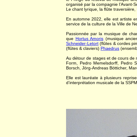
organisé par la compagnie l’Avant-
Le chant lyrique, la flûte traversière
En automne 2022, elle est artiste e
service de la culture de la Ville de N
Passionnée par la musique de chamb
que
Hortus Amoris
(musique ancie
Schneider-Letort
(flûtes & cordes pi
(flûtes & claviers)
Phaedrus
(ensembl
Au détour de stages et de cours de m
Form, Pedro Memelsdorff, Pedro S
Borsch, Jörg-Andreas Bötticher, Marc
Elle est lauréate à plusieurs repr
d’interprétation musicale de la SSPM