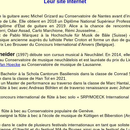
Leur site Internet
 la guitare avec Michel Grizard au Conservatoire de Nantes avant d’int
e de Lille. Elle obtient en 2018 un Diplôme National Supérieur Profe
iplôme d'État de guitare en 2019. Alice a la chance de rencontr
ierri, Odair Assad, Carlo Marchione, Rémi Jousselme...
ment de Pablo Márquez à la Hochschule für Musik de Bâle (Suisse) 
usique ancienne auprès du luthiste Peter Croton et forme un duo de g
prix Leo Brouwer du Concours International d'Anvers (Belgique).
neider
(1997) débute son cursus musical à Neuchâtel. En 2014, elle o
 au Conservatoire de musique neuchâtelois et est lauréate du prix du L
Van Hoecke
au Conservatoire de musique de Lausanne.
 Bachelor à la Schola Cantorum Basiliensis dans la classe de Conrad
n dans la classe de Han Tol en 2021.
3 un Master de performance au traverso dans la classe de Marc Hantaï,
 flûte à bec avec Andreas Böhlen et de traverso renaissance avec Joha
 concours international de flûte à bec solo « SRP/MOECK Internationa
e flûte à bec au Conservatoire populaire de Genève.
eigné la flûte à bec à l'école de musique de Küttigen et Biberstion (Ar
e dans le cadre de plusieurs festivals internationaux en tant que solis
ienne d’Utrecht et du festival MA de Bruges ainsi que le festival de L