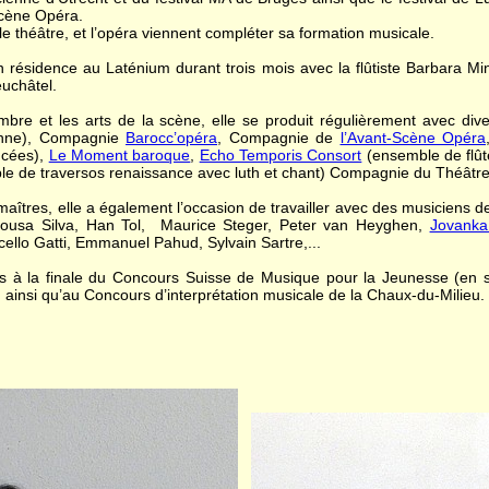
Scène Opéra.
, le théâtre, et l’opéra viennent compléter sa formation musicale.
n résidence au Laténium durant trois mois avec la flûtiste Barbara Mi
euchâtel.
re et les arts de la scène, elle se produit régulièrement avec di
nne), Compagnie
Barocc’opéra
, Compagnie de
l’Avant-Scène Opéra
ncées),
Le Moment baroque
,
Echo Temporis Consort
(ensemble de flût
e de traversos renaissance avec luth et chant) Compagnie du Théâtr
aîtres, elle a également l’occasion de travailler avec des musiciens de
ousa Silva, Han Tol, Maurice Steger, Peter van Heyghen,
Jovanka 
ello Gatti, Emmanuel Pahud, Sylvain Sartre,...
ises à la finale du Concours Suisse de Musique pour la Jeunesse (en
 ainsi qu’au Concours d’interprétation musicale de la Chaux-du-Milieu.