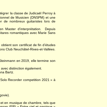
égrer la classe de Judicaël Perroy à
ssionnel de Musicien (DNSPM) et une
er de nombreux guitaristes lors de
en Master d'interprétation. Depuis
uitares romantiques avec Marie Sans
btient son certificat de fin d’études
ions Club Neuchâtel-Rives-et-Vallées.
 Steinmann en 2019, elle termine son
 avec distinction également.
nna Bartz.
l Solo Recorder competition 2021 » à
govie).
te et en musique de chambre, tels que
ussan (FR) « Entre ciel et garrigue »